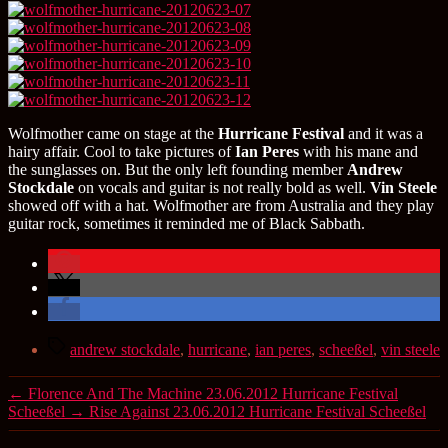
Wolfmother came on stage at the
Hurricane Festival
and it was a
hairy affair. Cool to take pictures of
Ian Peres
with his mane and
the sunglasses on. But the only left founding member
Andrew
Stockdale
on vocals and guitar is not really bold as well.
Vin Steele
showed off with a hat. Wolfmother are from Australia and they play
guitar rock, sometimes it reminded me of Black Sabbath.
Schlagwörter
andrew stockdale
,
hurricane
,
ian peres
,
scheeßel
,
vin steele
←
Florence And The Machine 23.06.2012 Hurricane Festival
Scheeßel
→
Rise Against 23.06.2012 Hurricane Festival Scheeßel