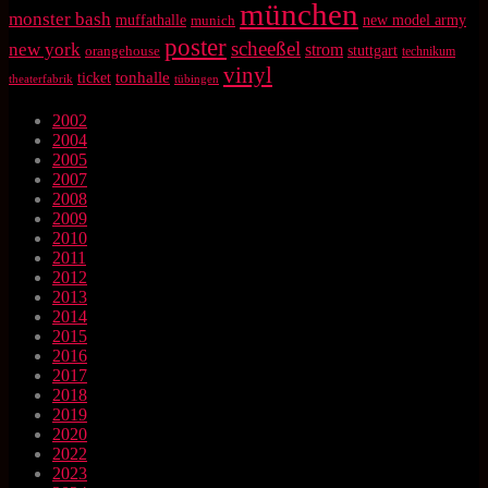
münchen
monster bash
muffathalle
munich
new model army
poster
scheeßel
new york
strom
orangehouse
stuttgart
technikum
vinyl
tonhalle
ticket
theaterfabrik
tübingen
2002
2004
2005
2007
2008
2009
2010
2011
2012
2013
2014
2015
2016
2017
2018
2019
2020
2022
2023