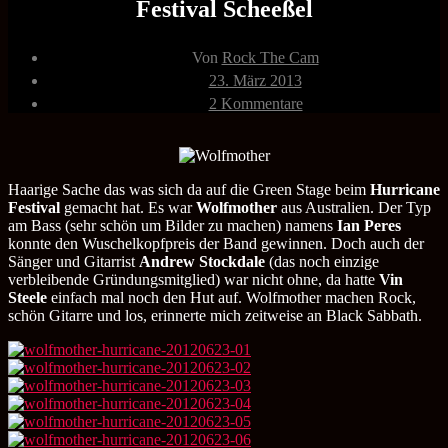
Festival Scheeßel
Beitragsautor
Von
Rock The Cam
Veröffentlichungsdatum
23. März 2013
zu
2 Kommentare
Wolfmother
23.06.2012
Hurricane
Festival
Scheeßel
Haarige Sache das was sich da auf die Green Stage beim
Hurricane
Festival
gemacht hat. Es war
Wolfmother
aus Australien. Der Typ
am Bass (sehr schön um Bilder zu machen) namens
Ian Peres
konnte den Wuschelkopfpreis der Band gewinnen. Doch auch der
Sänger und Gitarrist
Andrew Stockdale
(das noch einzige
verbleibende Gründungsmitglied) war nicht ohne, da hatte
Vin
Steele
einfach mal noch den Hut auf. Wolfmother machen Rock,
schön Gitarre und los, erinnerte mich zeitweise an Black Sabbath.