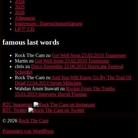
2024
2025
2026
Allgemein
Impressum / Datenschutzerklärung
LP 7" CD
famous last words
Rock The Cam
zu
Get Well Soon 23.02.2010 Tourposter
Martin
zu
Get Well Soon 23.02.2010 Tourposter
chris
zu
Disco Ensemble 22.06.2012 Hurricane Festival
Scheeßel
Rock The Cam
zu
And You Will Know Us By The Trail Of
Dead 12.04.2013 Strom München
Wahdan Arum Inawati
zu
Rocket From The Tombs
15.01.2013 Interview David Thomas
RTC Instagram
RTC Twitter
© 2026
Rock The Cam
Präsentiert von WordPress