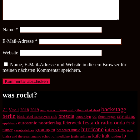
Name
*
E-Mail-Adresse
*
Website
Name, E-Mail-Adresse und Website in diesem Browser für
meinen nächsten Kommentar speichern.
was rockt?
backstage
7"
2018
2019
59 to 1
and you will know us by the trail of dead
brescia
berlin
city slang
brooklyn
cd
black rebel motorcycle club
chuck ragan
festa di radio onda
feierwerk
eurosonic noorderslag
frank
epplehaus
hurricane
interview
groningen
turner
hot water music
garage deluxe
jello
kafe kult
lp
biafra and the guantanamo school of medicine
justin sullivan
london