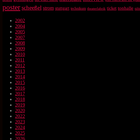
poster
scheeßel
strom
tonhalle
stuttgart
ticket
technikum
theaterfabrik
tüb
2002
2004
2005
2007
2008
2009
2010
2011
2012
2013
2014
2015
2016
2017
2018
2019
2020
2022
2023
2024
2025
2026