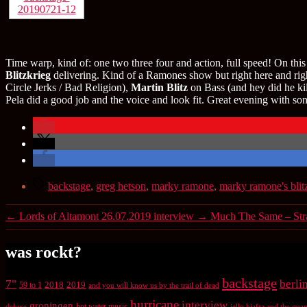
Time warp, kind of: one two three four and action, full speed! On th
Blitzkrieg
delivering. Kind of a Ramones show but right here and rig
Circle Jerks / Bad Religion),
Martin Blitz
on Bass (and hey did he kil
Pela did a good job and the voice and look fit. Great evening with s
Schlagwörter
backstage
,
greg hetson
,
marky ramone
,
marky ramone's blit
←
Lords of Altamont 26.07.2019 interview
→
Much The Same – Strai
was rockt?
backstage
7"
berli
2018
2019
59 to 1
and you will know us by the trail of dead
hurricane
interview
groningen
hot water music
deluxe
jello biafra and the gu