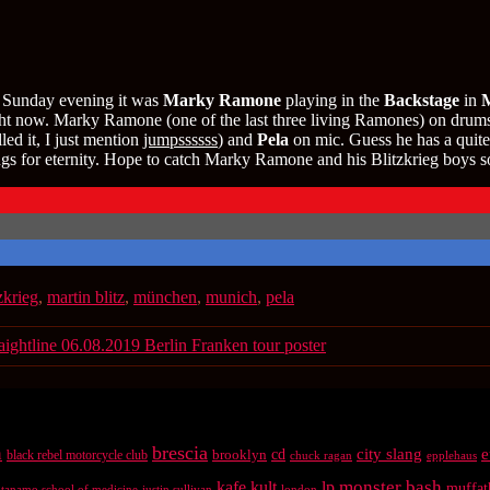
is Sunday evening it was
Marky Ramone
playing in the
Backstage
in
ht now. Marky Ramone (one of the last three living Ramones) on drums,
led it, I just mention
jumpssssss
) and
Pela
on mic. Guess he has a quite
ongs for eternity. Hope to catch Marky Ramone and his Blitzkrieg boys
zkrieg
,
martin blitz
,
münchen
,
munich
,
pela
ghtline 06.08.2019 Berlin Franken tour poster
brescia
n
city slang
e
brooklyn
cd
black rebel motorcycle club
chuck ragan
epplehaus
kafe kult
lp
monster bash
muffat
antanamo school of medicine
justin sullivan
london