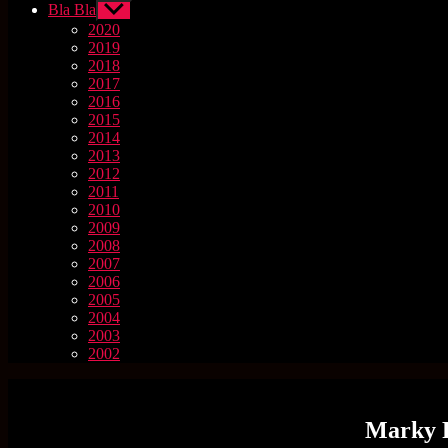
Bla Bla
Untermenü
anzeigen
2020
2019
2018
2017
2016
2015
2014
2013
2012
2011
2010
2009
2008
2007
2006
2005
2004
2003
2002
Marky R