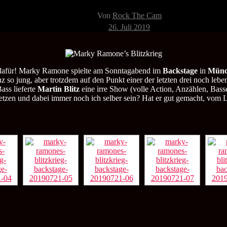
Beitragsautor
Von
Rock The Cam
Veröffentlichungsdatum
26. Juli 2019
b dafür! Marky Ramone spielte am Sonntagabend im
Backstage
in
Münc
z so jung, aber trotzdem auf den Punkt einer der letzten drei noch le
ass lieferte
Martin Blitz
eine irre Show (volle Action, Anzählen, Bas
etzen und dabei immer noch ich selber sein? Hat er gut gemacht, vom L