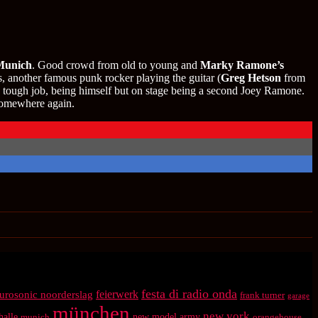
Munich
. Good crowd from old to young and
Marky Ramone’s
 another famous punk rocker playing the guitar (
Greg Hetson
from
 tough job, being himself but on stage being a second Joey Ramone.
 somewhere again.
festa di radio onda
feierwerk
urosonic noorderslag
frank turner
garage
münchen
new york
halle
munich
new model army
orangehouse