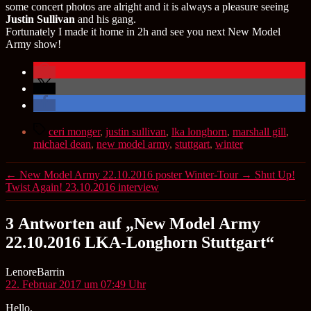
some concert photos are alright and it is always a pleasure seeing
Justin Sullivan
and his gang.
Fortunately I made it home in 2h and see you next New Model
Army show!
Schlagwörter
ceri monger
,
justin sullivan
,
lka longhorn
,
marshall gill
,
michael dean
,
new model army
,
stuttgart
,
winter
←
New Model Army 22.10.2016 poster Winter-Tour
→
Shut Up!
Twist Again! 23.10.2016 interview
3 Antworten auf „New Model Army
22.10.2016 LKA-Longhorn Stuttgart“
sagt:
LenoreBarrin
22. Februar 2017 um 07:49 Uhr
Hello,