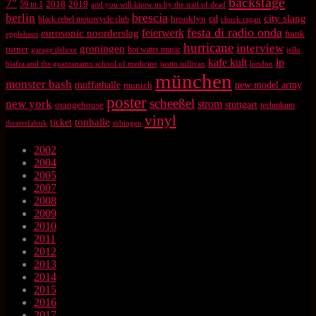
backstage
7"
2018
2019
59 to 1
and you will know us by the trail of dead
brescia
berlin
city slang
brooklyn
cd
black rebel motorcycle club
chuck ragan
festa di radio onda
feierwerk
eurosonic noorderslag
frank
epplehaus
hurricane
interview
groningen
turner
hot water music
garage deluxe
jello
kafe kult
lp
biafra and the guantanamo school of medicine
justin sullivan
london
münchen
monster bash
muffathalle
munich
new model army
poster
scheeßel
new york
strom
orangehouse
stuttgart
technikum
vinyl
tonhalle
ticket
theaterfabrik
tübingen
2002
2004
2005
2007
2008
2009
2010
2011
2012
2013
2014
2015
2016
2017