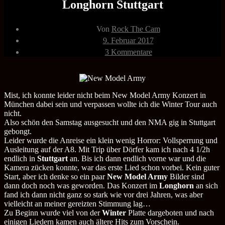
Longhorn Stuttgart
Beitragsautor
Von
Rock The Cam
Veröffentlichungsdatum
9. Februar 2017
zu
3 Kommentare
New
Model
Army
22.10.2016
LKA-
Mist, ich konnte leider nicht beim New Model Army Konzert in
Longhorn
München dabei sein und verpassen wollte ich die Winter Tour auch
Stuttgart
nicht.
Also schön den Samstag ausgesucht und den NMA gig in Stuttgart
gebongt.
Leider wurde die Anreise ein klein wenig Horror: Vollsperrung und
Ausleitung auf der A8. Mit Trip über Dörfer kam ich nach 4 1/2h
endlich in
Stuttgart
an. Bis ich dann endlich vorne war und die
Kamera zücken konnte, war das erste Lied schon vorbei. Kein guter
Start, aber ich denke so ein paar
New Model Army
Bilder sind
dann doch noch was geworden. Das Konzert im
Longhorn
an sich
fand ich dann nicht ganz so stark wie vor drei Jahren, was aber
vielleicht an meiner gereizten Stimmung lag…
Zu Beginn wurde viel von der
Winter
Platte dargeboten und nach
einigen Liedern kamen auch ältere Hits zum Vorschein.