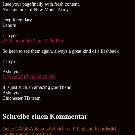
I see your pagefinally with fresh content.
Nice pictures of New Model Army.
keep it regulary
Lenore
sagt:
Larrydet
25. Februar 2017 um 19:06 Uhr
So keen to see them again, always a great kind of a flashback
Larry d.
sagt:
Ashelydal
6. März 2017 um 18:18 Uhr
It is just such an amazing good band.
Ashelydal
Chichester TB team
Schreibe einen Kommentar
Deine E-Mail-Adresse wird nicht veröffentlicht.
Erforderliche
Felder sind mit
*
markiert