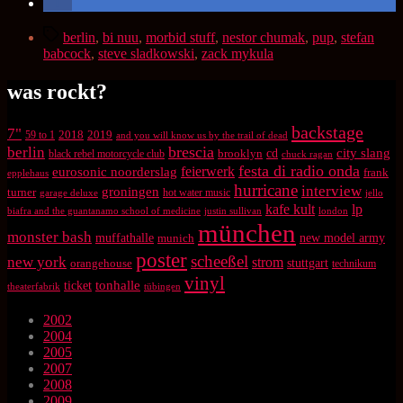
Schlagwörter
berlin
,
bi nuu
,
morbid stuff
,
nestor chumak
,
pup
,
stefan
babcock
,
steve sladkowski
,
zack mykula
was rockt?
backstage
7"
2018
2019
59 to 1
and you will know us by the trail of dead
brescia
berlin
city slang
brooklyn
cd
black rebel motorcycle club
chuck ragan
festa di radio onda
feierwerk
eurosonic noorderslag
frank
epplehaus
hurricane
interview
groningen
turner
hot water music
garage deluxe
jello
kafe kult
lp
biafra and the guantanamo school of medicine
justin sullivan
london
münchen
monster bash
muffathalle
munich
new model army
poster
scheeßel
new york
strom
orangehouse
stuttgart
technikum
vinyl
tonhalle
ticket
theaterfabrik
tübingen
2002
2004
2005
2007
2008
2009