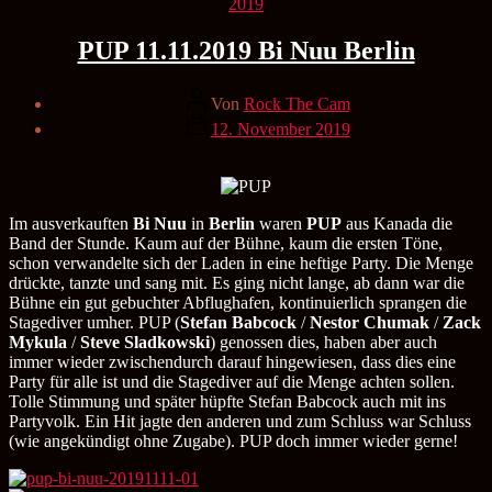
Kategorien
2019
PUP 11.11.2019 Bi Nuu Berlin
Beitragsautor
Von
Rock The Cam
Veröffentlichungsdatum
12. November 2019
Im ausverkauften
Bi Nuu
in
Berlin
waren
PUP
aus Kanada die
Band der Stunde. Kaum auf der Bühne, kaum die ersten Töne,
schon verwandelte sich der Laden in eine heftige Party. Die Menge
drückte, tanzte und sang mit. Es ging nicht lange, ab dann war die
Bühne ein gut gebuchter Abflughafen, kontinuierlich sprangen die
Stagediver umher. PUP (
Stefan Babcock
/
Nestor Chumak
/
Zack
Mykula
/
Steve Sladkowski
) genossen dies, haben aber auch
immer wieder zwischendurch darauf hingewiesen, dass dies eine
Party für alle ist und die Stagediver auf die Menge achten sollen.
Tolle Stimmung und später hüpfte Stefan Babcock auch mit ins
Partyvolk. Ein Hit jagte den anderen und zum Schluss war Schluss
(wie angekündigt ohne Zugabe). PUP doch immer wieder gerne!